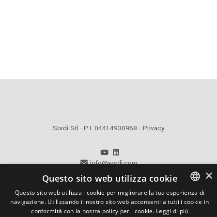
Sordi Srl - P.I. 04414930968 -
Privacy
info@sordi.com
×
+39 0371 48621
Questo sito web utilizza cookie
Questo sito web utilizza i cookie per migliorare la tua esperienza di
Powered by Weblitz
navigazione. Utilizzando il nostro sito web acconsenti a tutti i cookie in
ITALIAN
conformità con la nostra policy per i cookie.
Leggi di più