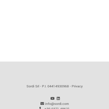
Sordi Srl - P.I. 04414930968 -
Privacy
info@sordi.com
+39 0371 48621