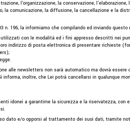
trazione, l'organizzazione, la conservazione, l'elaborazione, l
cco, la comunicazione, la diffusione, la cancellazione e la dist
003 n. 196, la informiamo che compilando ed inviando quest
tilizzati con le modalità ed i fini appresso descritti nei pun
 loro indirizzo di posta elettronica di presentare richieste (f
ers);
legge.
izione alle newsletters non sarà automatico ma dovrà essere
 Si informa, inoltre, che Lei potrà cancellarsi in qualunque 
nti idonei a garantirne la sicurezza e la riservatezza, con e
si.
 dato e/o opporsi al trattamento dei suoi dati, tramite noti