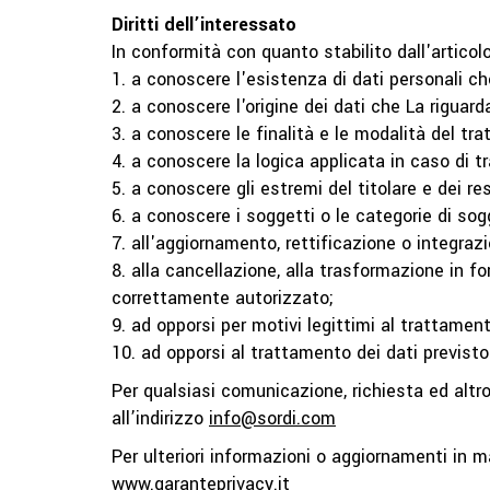
Diritti dell’interessato
In conformità con quanto stabilito dall'articol
1. a conoscere l'esistenza di dati personali ch
2. a conoscere l'origine dei dati che La riguard
3. a conoscere le finalità e le modalità del tr
4. a conoscere la logica applicata in caso di 
5. a conoscere gli estremi del titolare e dei r
6. a conoscere i soggetti o le categorie di sog
7. all'aggiornamento, rettificazione o integraz
8. alla cancellazione, alla trasformazione in f
correttamente autorizzato;
9. ad opporsi per motivi legittimi al trattamen
10. ad opporsi al trattamento dei dati previsto 
Per qualsiasi comunicazione, richiesta ed altro
all’indirizzo
info@sordi.com
Per ulteriori informazioni o aggiornamenti in mat
www.garanteprivacy.it