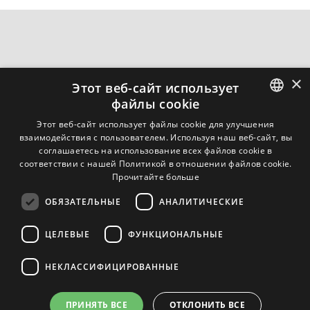
×
Sordi Srl - "P.I." 04414930968 -
Privacy
Этот веб-сайт использует
файлы cookie
ITALIAN
Этот веб-сайт использует файлы cookie для улучшения
info@sordi.com
взаимодействия с пользователем. Используя наш веб-сайт, вы
+39 0371 48621
ENGLISH
соглашаетесь на использование всех файлов cookie в
соответствии с нашей Политикой в ​​отношении файлов cookie.
FRENCH
Powered by Weblitz
Прочитайте больше
RUSSIAN
ОБЯЗАТЕЛЬНЫЕ
АНАЛИТИЧЕСКИЕ
ЦЕЛЕВЫЕ
ФУНКЦИОНАЛЬНЫЕ
Сертификация качества ISO 9001/UNI EN ISO 9001:2005
НЕКЛАССИФИЦИРОВАННЫЕ
Вместе c:
ПРИНЯТЬ ВСЕ
ОТКЛОНИТЬ ВСЕ