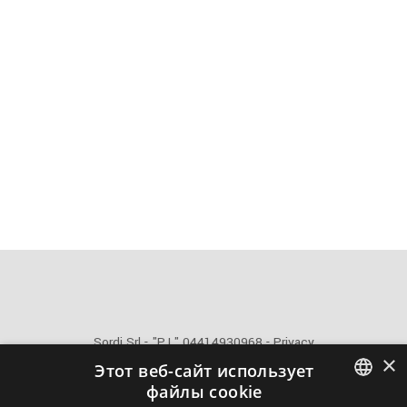
Sordi Srl - "P.I." 04414930968 -
Privacy
×
Этот веб-сайт использует
файлы cookie