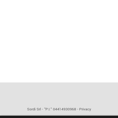
Sordi Srl - "P.I." 04414930968 -
Privacy