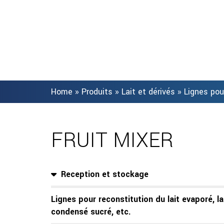
Home
»
Produits
»
Lait et dérivés
»
Lignes pou
FRUIT MIXER
Reception et stockage
Lignes pour reconstitution du lait evaporé, la
condensé sucré, etc.