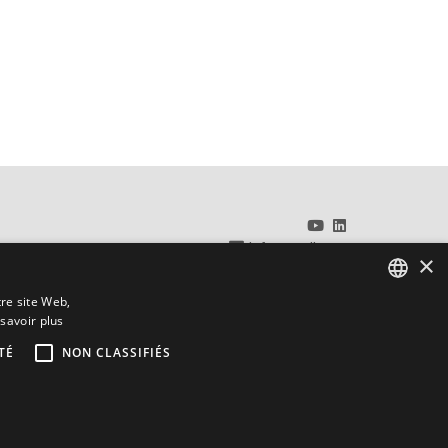
info@sordi.com
×
+39 0371 48621
tre site Web,
Powered by Weblitz
savoir plus
ITALIAN
TÉ
NON CLASSIFIÉS
ENGLISH
FRENCH
Sordi pour:
RUSSIAN