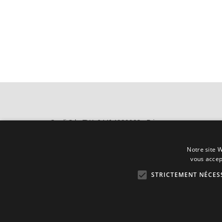
Sordi Srl - TVA 04414930968 -
Privacy
Notre site W
vous accep
STRICTEMENT NÉCES
Certification de qualitè ISO 9001/UNI EN ISO 9001:2005